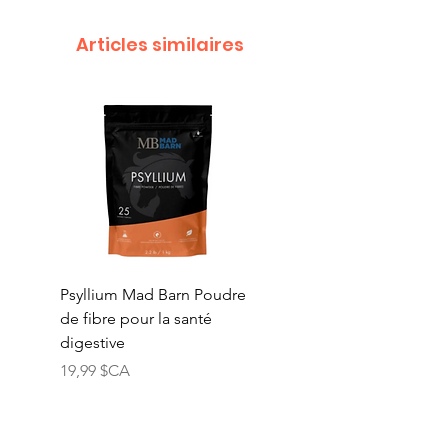
Articles similaires
Psyllium Mad Barn Poudre
Vitamine E Mad Barn
de fibre pour la santé
Poudre de vitamine E
digestive
naturelle pure
Prix
Prix
19,99 $CA
74,99 $CA