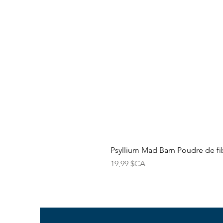
Psyllium Mad Barn Poudre de fib
Prix
19,99 $CA