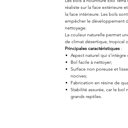
Les bols à nourriture Exo Terra 
réaliste sur la face extérieure 
la face intérieure. Les bols so
empêcher le développement de b
nettoyage.
La couleur naturelle permet une
de climat désertique, tropical o
Principales caractéristiques
:
Aspect naturel qui s’intègre
Bol facile à nettoyer;
Surface non poreuse et liss
nocives;
Fabrication en résine de qua
Stabilité assurée, car le bol
grands reptiles.