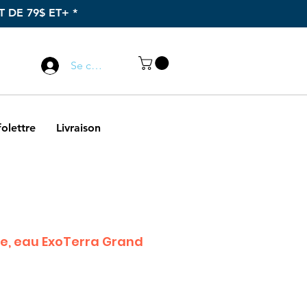
 DE 79$ ET+ *
Appelez-nous
Se connecter
418 589-4888
folettre
Livraison
re, eau ExoTerra Grand