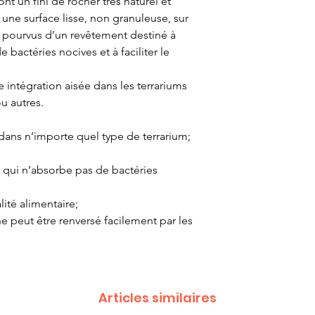
ont un fini de rocher très naturel et
et une surface lisse, non granuleuse, sur
nt pourvus d’un revêtement destiné à
actéries nocives et à faciliter le
 intégration aisée dans les terrariums
u autres.
 dans n’importe quel type de terrarium;
e qui n’absorbe pas de bactéries
lité alimentaire;
 ne peut être renversé facilement par les
Articles similaires