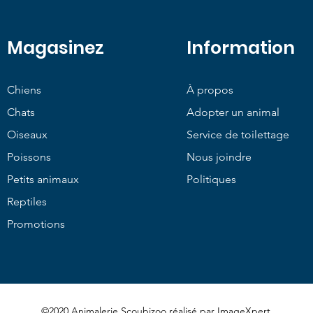
Magasinez
Information
Chiens
À propos
Chats
Adopter un animal
Oiseaux
Service de toilettage
Poissons
Nous joindre
Petits animaux
Politiques
Reptiles
Promotions
©2020 Animalerie Scoubizoo réalisé par
ImageXpert