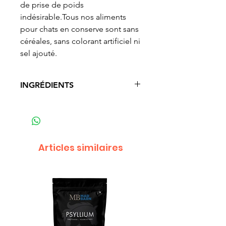
de prise de poids
indésirable.Tous nos aliments
pour chats en conserve sont sans
céréales, sans colorant artificiel ni
sel ajouté.
INGRÉDIENTS
Poulet, bouillon de poulet,
saumon, foie de poulet, haricots,
pois, oeuf entier, lécithine,
carbonate de calcium, graines de
Articles similaires
lin, chlorure de choline,
phosphate monosodique, sel,
DL-méthionine, extrait de yucca
schidigera, fibre de pois, bleuets
séchés, mûres séchées, pommes
séchées, grenade séchée,
canneberges séchées, taurine,