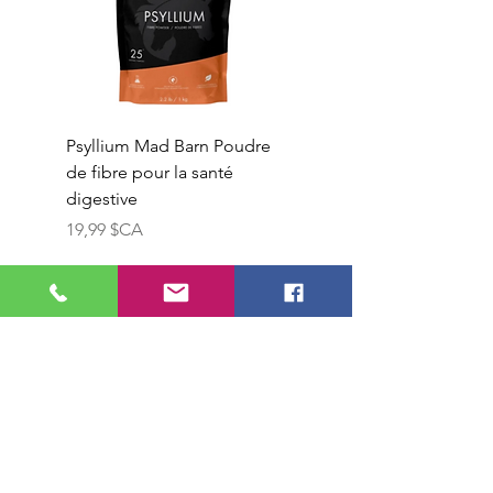
Psyllium Mad Barn Poudre
Vitamine E Mad Barn
de fibre pour la santé
Poudre de vitamine E
digestive
naturelle pure
Prix
Prix
19,99 $CA
74,99 $CA
Notre animalerie
625 boulevard Laflèche
Local 401