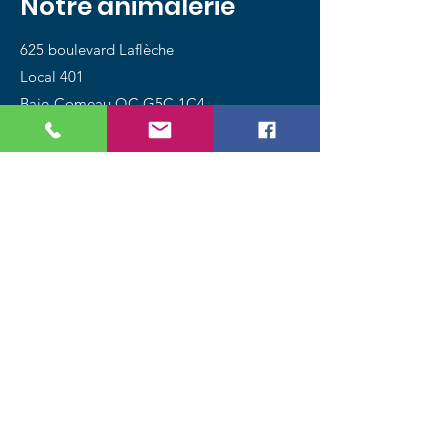
Notre animalerie
625 boulevard Laflèche
Local 401
Baie-Comeau QC G5C 1C4
Tél.:
418 589-4888
Magasinez
Chiens
Chats
Oiseaux
Poissons
Petits animaux
Reptiles
Promotions