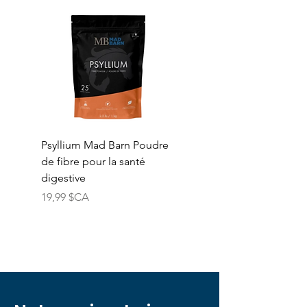
Psyllium Mad Barn Poudre
Vitamine E Mad Barn
de fibre pour la santé
Poudre de vitamine E
digestive
naturelle pure
Prix
Prix
19,99 $CA
74,99 $CA