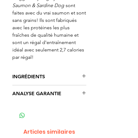
Saumon & Sardine Dog
sont
faites avec du vrai saumon et sont
sans grains! Ils sont fabriqués
avec les protéines les plus
fraîches de qualité humaine et
sont un régal d'entraînement
idéal avec seulement 2,7 calories
par régal!
INGRÉDIENTS
Foie de porc haché frais, gélatine
ANALYSE GARANTIE
de porc, patate douce, saumon,
sardine, graisse de porc, mélasse,
Protéine brute
Min. 18,0%
glycérine végétale, citrouille, sel
de mer, bisulfate de soude (un
Gras éprude
Min. 9,0%
acidifiant naturel), ascorbate de
Articles similaires
calcium (une source naturelle de
Fibre brute
Max. 2,0%