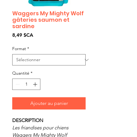
Waggers My Mighty Wolf
gâteries saumon et
sardine
Prix
8,49 $CA
Format
*
Quantité
*
Ajouter au panier
DESCRIPTION
Les friandises pour chiens
Waggers My Mighty Wolf