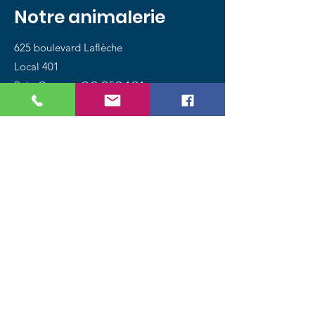
Notre animalerie
625 boulevard Laflèche
Local 401
Baie-Comeau QC G5C 1C4
Tél.:
418 589-4888
Magasinez
Chiens
Chats
Oiseaux
Poissons
Petits animaux
Reptiles