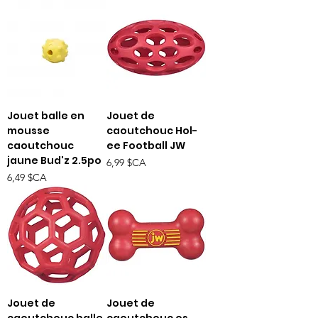
Jouet balle en
Jouet de
mousse
caoutchouc Hol-
caoutchouc
ee Football JW
jaune Bud'z 2.5po
Prix
6,99 $CA
Prix
6,49 $CA
Jouet de
Jouet de