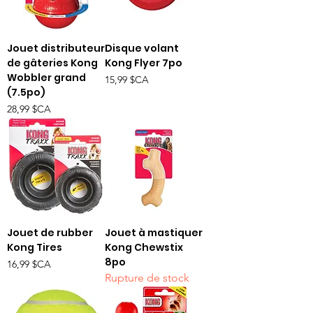
Jouet distributeur
Disque volant
de gâteries Kong
Kong Flyer 7po
Wobbler grand
Prix
15,99 $CA
(7.5po)
Prix
28,99 $CA
Jouet de rubber
Jouet à mastiquer
Kong Tires
Kong Chewstix
8po
Prix
16,99 $CA
Rupture de stock