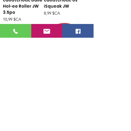
caoutchouc balle
caoutchouc os
Hol-ee Roller JW
iSqueak JW
3.5po
Prix
8,99 $CA
Prix
10,99 $CA
Jouet de
Balle de
caoutchouc chien
caoutchouc
long Megalast JW
iSqueak JW
Prix
Prix
8,99 $CA
9,99 $CA
Voir plus