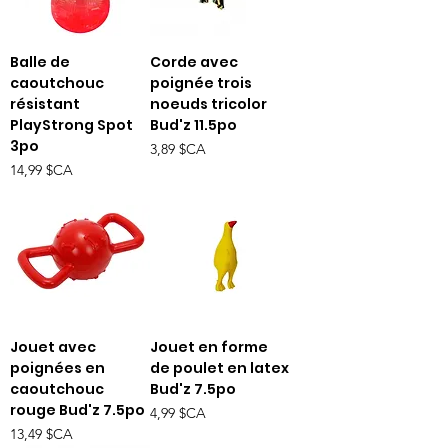
Balle de
Corde avec
caoutchouc
poignée trois
résistant
noeuds tricolor
PlayStrong Spot
Bud'z 11.5po
3po
Prix
3,89 $CA
Prix
14,99 $CA
Jouet avec
Jouet en forme
poignées en
de poulet en latex
caoutchouc
Bud'z 7.5po
rouge Bud'z 7.5po
Prix
4,99 $CA
Prix
13,49 $CA