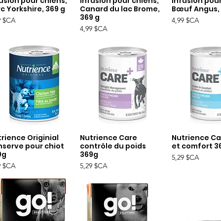
usion pour chiens,
Infusion pour chiens,
Infusion pour
c Yorkshire, 369 g
Canard du lac Brome,
Bœuf Angus, 
369 g
Prix
9 $CA
4,99 $CA
Prix
4,99 $CA
rience Originial
Nutrience Care
Nutrience Ca
Aperçu rapide
Aperçu rapide
Aperçu r
nserve pour chiot
contrôle du poids
et comfort 3
9g
369g
Prix
5,29 $CA
Prix
9 $CA
5,29 $CA