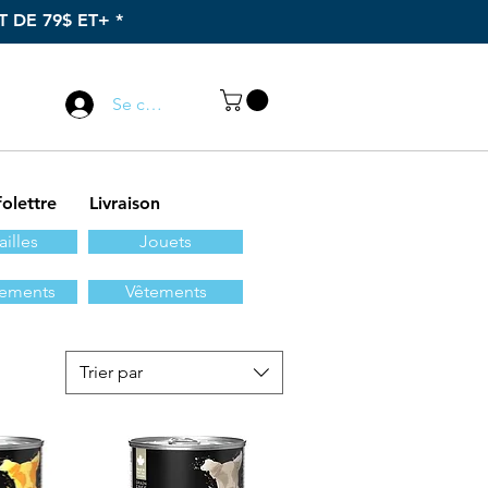
 DE 79$ ET+ *
Appelez-nous
Se connecter
418 589-4888
folettre
Livraison
illes
Jouets
nements
Vêtements
Trier par