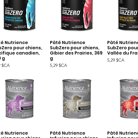
té Nutrience
Pâté Nutrience
Pâté Nutrien
Aperçu rapide
Aperçu rapide
Aperçu r
bZero pour chiens,
SubZero pour chiens,
SubZero pour
cifique canadien,
Gibier des Prairies, 369
Vallée du Fra
9 g
g
Prix
5,29 $CA
Prix
9 $CA
5,29 $CA
té Nutrience
Pâté Nutrience
Pâté Nutrien
Aperçu rapide
Aperçu rapide
Aperçu r