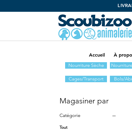
L
IVRA
Accueil
À propo
Nourriture Sèche
Nourritur
Cages/Transport
Bols/Abr
Magasiner par
Catégorie
Tout