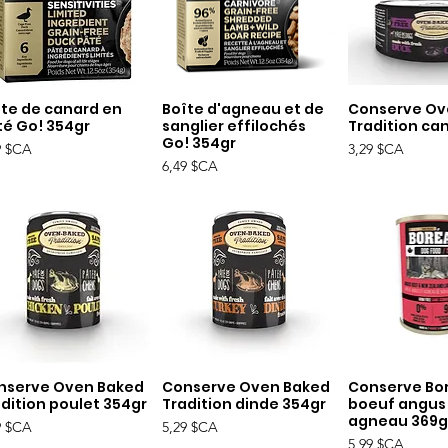
îte de canard en
Boîte d'agneau et de
Conserve Ov
Aperçu rapide
Aperçu rapide
Aperçu r
té Go! 354gr
sanglier effilochés
Tradition ca
Go! 354gr
Prix
9 $CA
3,29 $CA
Prix
6,49 $CA
nserve Oven Baked
Conserve Oven Baked
Conserve Bo
Aperçu rapide
Aperçu rapide
Aperçu r
dition poulet 354gr
Tradition dinde 354gr
boeuf angus
agneau 369g
Prix
9 $CA
5,29 $CA
Prix
5,99 $CA