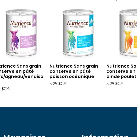
trience Sans grain
Nutrience Sans grain
Nutrience Sa
Aperçu rapide
Aperçu rapide
Aperçu r
nserve en pâté
conserve en pâté
conserve en
rc/agneau/venaiso
poisson océanique
dinde poulet 
Prix
Prix
5,29 $CA
5,29 $CA
9 $CA