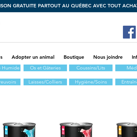
ISON GRATUITE PARTOUT AU QUÉBEC AVEC TOUT ACHAT
s
Adopter un animal
Boutique
Nous joindre
In
e Humide
Os et Gâteries
Coussins/Lits
Méda
euvoirs
Laisses/Colliers
Hygiène/Soins
Entraî