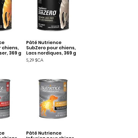
ce
Pâté Nutrience
apide
Aperçu rapide
 chiens,
SubZero pour chiens,
ser, 369 g
Lacs nordiques, 369 g
Prix
5,29 $CA
ce
Pâté Nutrience
apide
Aperçu rapide