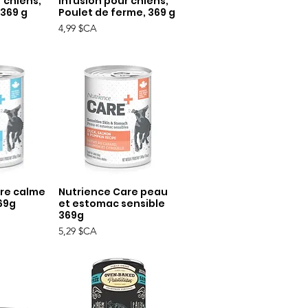
 chiens,
Infusion pour chiens,
369 g
Poulet de ferme, 369 g
Prix
4,99 $CA
re calme
Nutrience Care peau
apide
Aperçu rapide
69g
et estomac sensible
369g
Prix
5,29 $CA