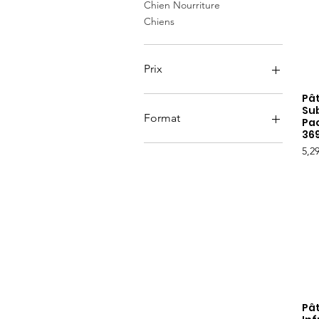
Chien Nourriture
Chiens
Prix
Pâ
Su
3 $CA
7 $CA
Format
Pa
36
369gr
Prix
5,2
Pâ