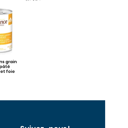
ns grain
apide
 pâté
et foie