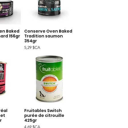
en Baked
Conserve Oven Baked
apide
Aperçu rapide
nard 156gr
Tradition saumon
354gr
Prix
5,29 $CA
réal
Fruitables Switch
apide
Aperçu rapide
 et
purée de citrouille
r
425gr
Prix
4,69 $CA