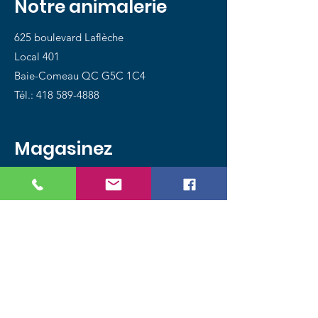
Notre animalerie
625 boulevard Laflèche
Local 401
Baie-Comeau QC G5C 1C4
Tél.:
418 589-4888
Magasinez
Chiens
Chats
Oiseaux
Poissons
Petits animaux
Reptiles
Promotions