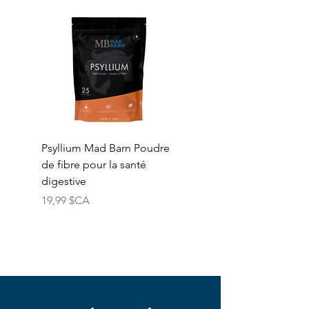
Psyllium Mad Barn Poudre
Vitamine E Mad Barn
de fibre pour la santé
Poudre de vitamine E
digestive
naturelle pure
Prix
Prix
19,99 $CA
74,99 $CA