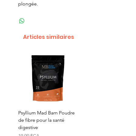
plongée.
Articles similaires
Psyllium Mad Barn Poudre
Vitamine E Mad Barn
de fibre pour la santé
Poudre de vitamine E
digestive
naturelle pure
Prix
Prix
19,99 $CA
74,99 $CA