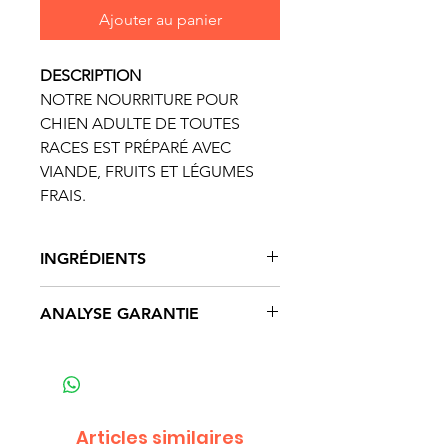
Ajouter au panier
DESCRIPTION
NOTRE NOURRITURE POUR
CHIEN ADULTE DE TOUTES
RACES EST PRÉPARÉ AVEC
VIANDE, FRUITS ET LÉGUMES
FRAIS.
INGRÉDIENTS
Agneau, Farine d’
avoine
, Farine
ANALYSE GARANTIE
d’agneau, Riz brun
moulu,
Orge
mondé
Protéines brutes
min 23,00 %
moulu,
Seigle
entier moulu,
Matières grasses brutes
min
Farine de
poisson
, Huile de
14,00 %
canola (conservée avec un
Fibres brutes
max 3,50 %
Articles similaires
mélange de tocophérols et