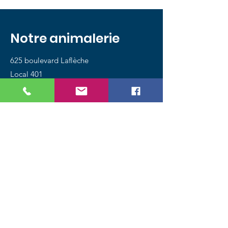
Notre animalerie
625 boulevard Laflèche
Local 401
Baie-Comeau QC G5C 1C4
Tél.:
418 589-4888
Magasinez
Chiens
Chats
Oiseaux
Poissons
Petits animaux