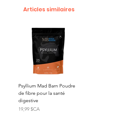
Articles similaires
Psyllium Mad Barn Poudre
Vitamine E Mad Barn
de fibre pour la santé
Poudre de vitamine E
digestive
naturelle pure
Prix
Prix
19,99 $CA
74,99 $CA