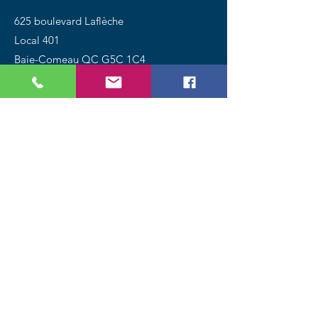
625 boulevard Laflèche
Local 401
Baie-Comeau QC G5C 1C4
Tél.:
418 589-4888
Magasinez
Chiens
Chats
Oiseaux
Poissons
Petits animaux
Reptiles
Promotions