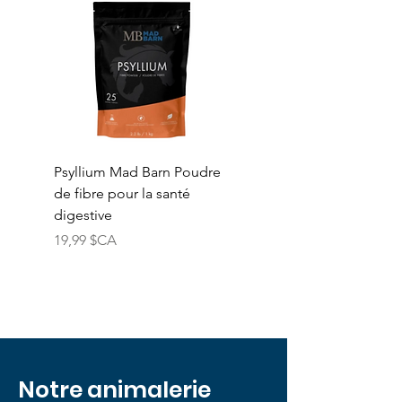
Psyllium Mad Barn Poudre
Vitamine E Mad Barn
de fibre pour la santé
Poudre de vitamine E
digestive
naturelle pure
Prix
Prix
19,99 $CA
74,99 $CA
Notre animalerie