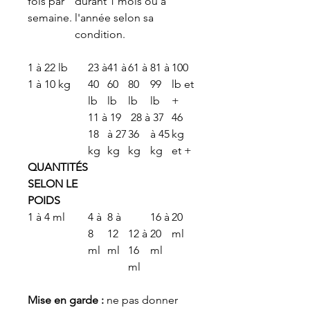
fois par
durant 1 mois ou à
semaine.
l'année selon sa
condition.
1 à 22 lb
23 à
41 à
61 à
81 à
100
1 à 10 kg
40
60
80
99
lb et
lb
lb
lb
lb
+
11 à
19
28 à
37
46
18
à 27
36
à 45
kg
kg
kg
kg
kg
et +
QUANTITÉS
SELON LE
POIDS
1 à 4 ml
4 à
8 à
16 à
20
8
12
12 à
20
ml
ml
ml
16
ml
ml
Mise en garde :
ne pas donner