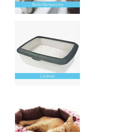
Bols/Abreuvoirs
Litières