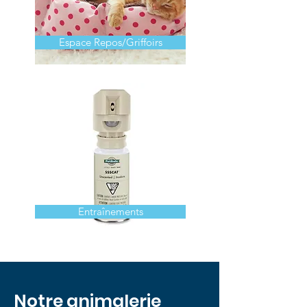
Espace Repos/Griffoirs
Entraînements
Notre animalerie