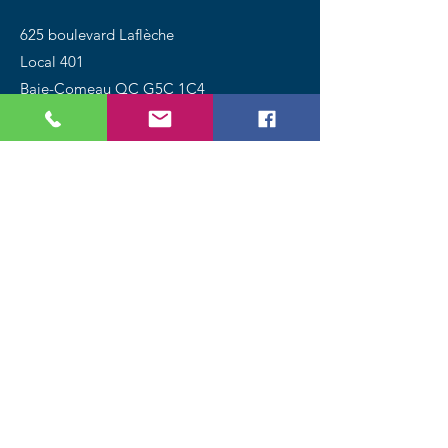
625 boulevard Laflèche
Local 401
Baie-Comeau QC G5C 1C4
Tél.:
418 589-4888
Magasinez
Chiens
Chats
Oiseaux
Poissons
Petits animaux
Reptiles
Promotions