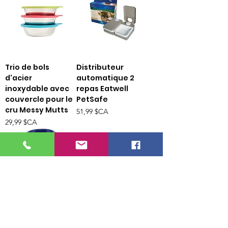
Trio de bols
Distributeur
d'acier
automatique 2
inoxydable avec
repas Eatwell
couvercle pour le
PetSafe
cru Messy Mutts
Prix
51,99 $CA
Prix
29,99 $CA
Bol ralentisseur
SkidStop