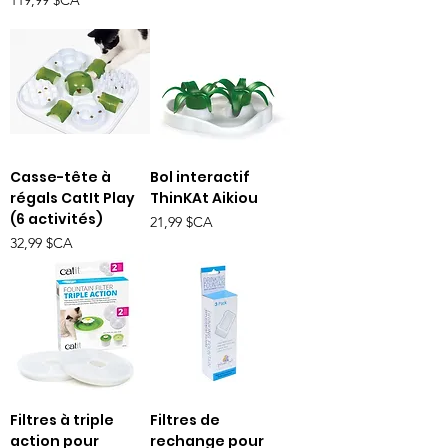
119,99 $CA
Casse-tête à
Bol interactif
régals CatIt Play
ThinKAt Aikiou
(6 activités)
Prix
21,99 $CA
Prix
32,99 $CA
Filtres à triple
Filtres de
action pour
rechange pour