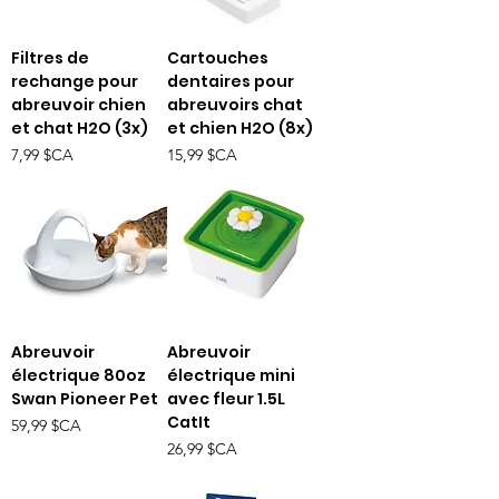
Filtres de
Cartouches
rechange pour
dentaires pour
abreuvoir chien
abreuvoirs chat
et chat H2O (3x)
et chien H2O (8x)
Prix
Prix
7,99 $CA
15,99 $CA
Abreuvoir
Abreuvoir
électrique 80oz
électrique mini
Swan Pioneer Pet
avec fleur 1.5L
CatIt
Prix
59,99 $CA
Prix
26,99 $CA