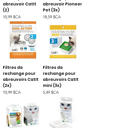
abreuvoir CatIt
abreuvoir Pioneer
(2)
Pet (3x)
Prix
Prix
10,99 $CA
18,59 $CA
Filtres de
Filtres de
rechange pour
rechange pour
abreuvoirs CatIt
abreuvoirs CatIt
(2x)
mini (3x)
Prix
Prix
10,99 $CA
5,49 $CA