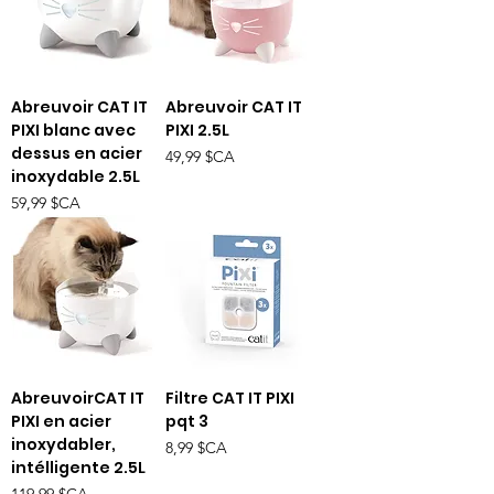
Abreuvoir CAT IT
Abreuvoir CAT IT
PIXI blanc avec
PIXI 2.5L
dessus en acier
Prix
49,99 $CA
inoxydable 2.5L
Prix
59,99 $CA
AbreuvoirCAT IT
Filtre CAT IT PIXI
PIXI en acier
pqt 3
inoxydabler,
Prix
8,99 $CA
intélligente 2.5L
Prix