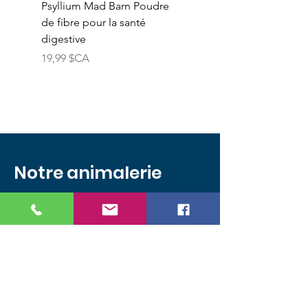
Psyllium Mad Barn Poudre
Vitamine E Mad Barn
de fibre pour la santé
Poudre de vitamine E
digestive
naturelle pure
Prix
Prix
19,99 $CA
74,99 $CA
Notre animalerie
625 boulevard Laflèche
Local 401
Baie-Comeau QC G5C 1C4
Tél.:
418 589-4888