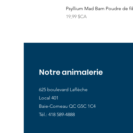
Psyllium Mad Barn Poudre de fib
Prix
19,99 $CA
Notre animalerie
625 boulevard Laflèche
Local 401
Baie-Comeau QC G5C 1C4
Tél.: 418 589-4888