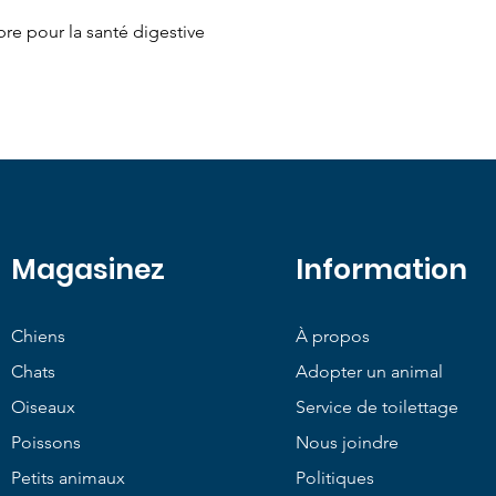
Aperçu rapide
re pour la santé digestive
Magasinez
Information
Chiens
À propos
Chats
Adopter un animal
Oiseaux
Service de toilettage
Poissons
Nous joindre
Petits animaux
Politiques