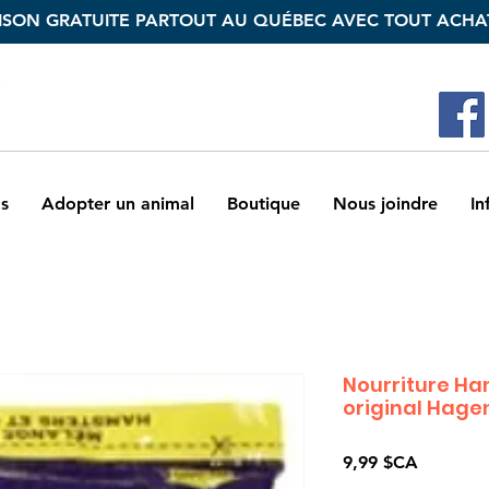
ISON GRATUITE PARTOUT AU QUÉBEC AVEC TOUT ACHAT
s
Adopter un animal
Boutique
Nous joindre
In
Nourriture Ham
original Hage
Prix
9,99 $CA