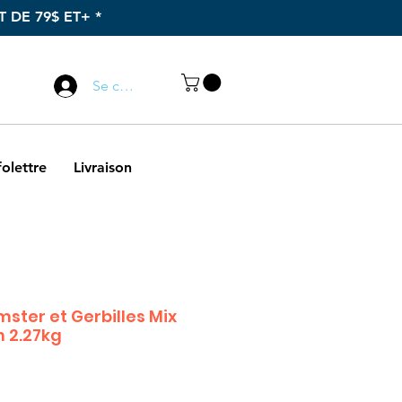
 DE 79$ ET+ *
Appelez-nous
Se connecter
418 589-4888
folettre
Livraison
ster et Gerbilles Mix
n 2.27kg