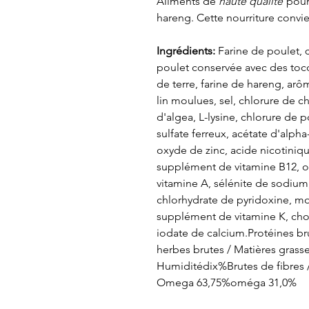
Aliments de
haute qualité
pour 
hareng. Cette nourriture convien
Ingrédients:
Farine de poulet, 
poulet conservée avec des to
de terre, farine de hareng, arô
lin moulues, sel, chlorure de c
d'algea, L-lysine, chlorure de p
sulfate ferreux, acétate d'alph
oxyde de zinc, acide nicotinique
supplément de vitamine B12,
vitamine A, sélénite de sodium
chlorhydrate de pyridoxine, mo
supplément de vitamine K, chol
iodate de calcium.Protéines br
herbes brutes / Matières gras
Humiditédix%Brutes de fibres 
Omega 63,75%oméga 31,0%