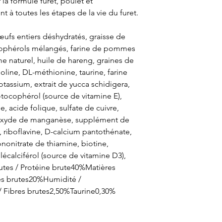
la formule furet, poulet et
t à toutes les étapes de la vie du furet.
œufs entiers déshydratés, graisse de
cophérols mélangés, farine de pommes
me naturel, huile de hareng, graines de
holine, DL-méthionine, taurine, farine
otassium, extrait de yucca schidigera,
a-tocophérol (source de vitamine E),
, acide folique, sulfate de cuivre,
 oxyde de manganèse, supplément de
, riboflavine, D-calcium pantothénate,
nonitrate de thiamine, biotine,
écalciférol (source de vitamine D3),
utes / Protéine brute40%Matières
ses brutes20%Humidité /
/ Fibres brutes2,50%Taurine0,30%