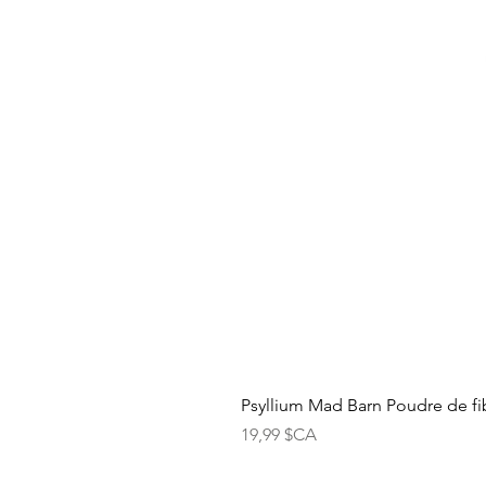
Psyllium Mad Barn Poudre de fib
Prix
19,99 $CA