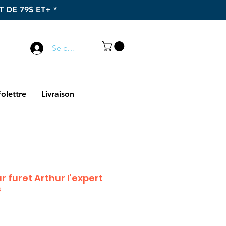
 DE 79$ ET+ *
Appelez-nous
Se connecter
418 589-4888
folettre
Livraison
r furet Arthur l'expert
s